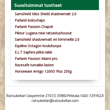
Suosituimmat tuotteet
Samshield Miss Shield shadowmatt 2.0
Parlanti kokochaps
Parlanti Passion Chapsit
Pikeur Lugana new ratsastushousut
Samshield shadowmatt eri trimmeillä 2.0
Equiline Octagon kouluhuopa
E.L.T Saphira pitkä takki
Parlanti Passion Miami pro
Racesafe turvaliivi lasten
Horseware Amigo 1200D Plus 250g
Ratsukellari I Jasperintie 270 C5 33960 Pirkkala I 040-7291622I
ratsukellari@ratsukellari.com