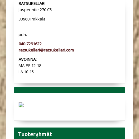
RATSUKELLARI
Jasperintie 270 C5
33960 Pirkkala
puh.
040-7291622
ratsukellari@ratsukellari.com
AVOINNA:
MA-PE 12-18
LA 10-15
Tuoteryhmät