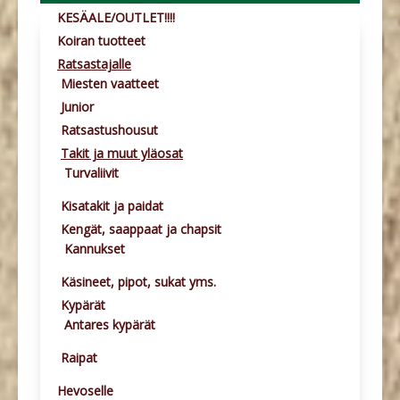
KESÄALE/OUTLET!!!!
Koiran tuotteet
Ratsastajalle
Miesten vaatteet
Junior
Ratsastushousut
Takit ja muut yläosat
Turvaliivit
Kisatakit ja paidat
Kengät, saappaat ja chapsit
Kannukset
Käsineet, pipot, sukat yms.
Kypärät
Antares kypärät
Raipat
Hevoselle