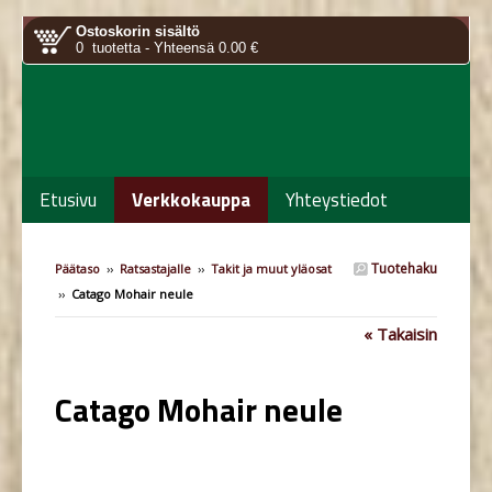
Ostoskorin sisältö
0 tuotetta - Yhteensä 0.00 €
Etusivu
Verkkokauppa
Yhteystiedot
Tuotehaku
Päätaso
››
Ratsastajalle
››
Takit ja muut yläosat
››
Catago Mohair neule
« Takaisin
Catago Mohair neule