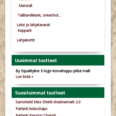
Marstall
Tallitarvikkeet, oviverhot...
Lelut ja lahjatavarat
Kepparit
Lahjakortit
Uusimmat tuotteet
By Equalityline E-logo korvahuppu pitkä malli
Lue lisää »
Suosituimmat tuotteet
Samshield Miss Shield shadowmatt 2.0
Parlanti kokochaps
Parlanti Passion Chapsit