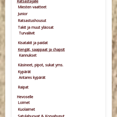
Ratsastajalle
Miesten vaatteet
Junior
Ratsastushousut
Takit ja muut yläosat
Turvaliivit
Kisatakit ja paidat
Kengät, saappaat ja chapsit
Kannukset
Käsineet, pipot, sukat yms.
Kypärät
Antares kypärät
Raipat
Hevoselle
Loimet
Kuolaimet
Satulahuovat & Korvahuput