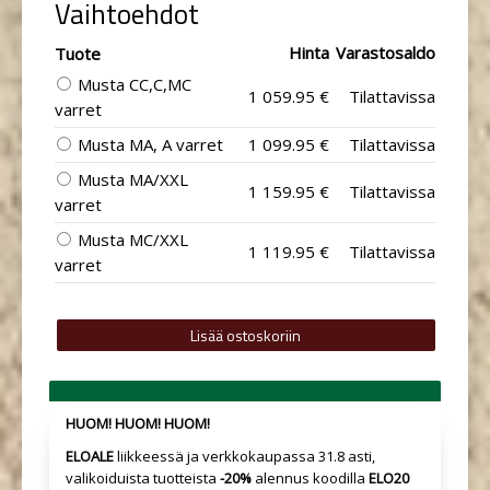
Vaihtoehdot
Hinta
Varastosaldo
Tuote
Musta CC,C,MC
1 059.95 €
Tilattavissa
varret
Musta MA, A varret
1 099.95 €
Tilattavissa
Musta MA/XXL
1 159.95 €
Tilattavissa
varret
Musta MC/XXL
1 119.95 €
Tilattavissa
varret
HUOM! HUOM! HUOM!
ELOALE
liikkeessä ja verkkokaupassa 31.8 asti,
valikoiduista tuotteista
-20%
alennus koodilla
ELO20