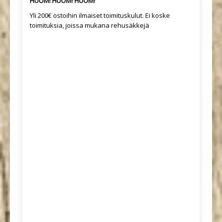
HUOM! HUOM! HUOM!
Yli 200€ ostoihin ilmaiset toimituskulut. Ei koske
toimituksia, joissa mukana rehusäkkejä