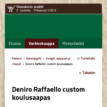
Ostoskorin sisältö
0 tuotetta - Yhteensä 0.00 €
Etusivu
Verkkokauppa
Yhteystiedot
Tuotehaku
Päätaso
››
Ratsastajalle
››
Kengät, saappaat ja
chapsit
››
Deniro Raffaello custom koulusaapas
« Takaisin
Deniro Raffaello custom
koulusaapas