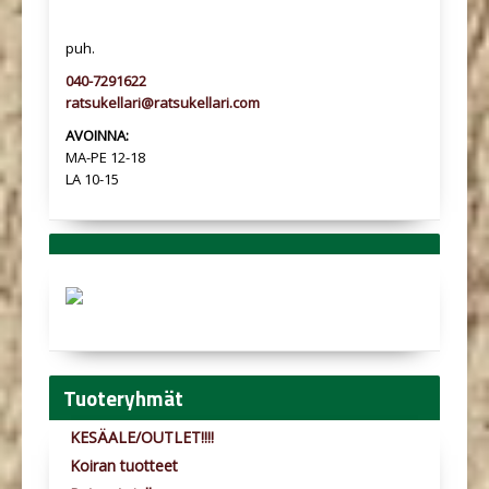
puh.
040-7291622
ratsukellari@ratsukellari.com
AVOINNA:
MA-PE 12-18
LA 10-15
Tuoteryhmät
KESÄALE/OUTLET!!!!
Koiran tuotteet