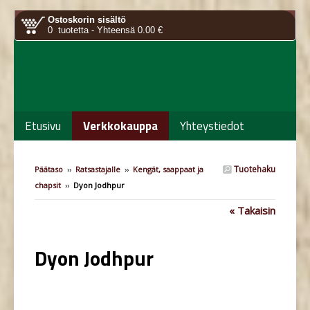
Ostoskorin sisältö
0 tuotetta - Yhteensä 0.00 €
Etusivu
Verkkokauppa
Yhteystiedot
Tuotehaku
Päätaso
››
Ratsastajalle
››
Kengät, saappaat ja
chapsit
››
Dyon Jodhpur
« Takaisin
Dyon Jodhpur