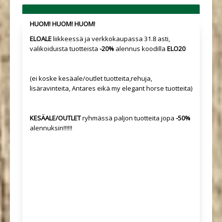
HUOM! HUOM! HUOM!
ELOALE
liikkeessä ja verkkokaupassa 31.8 asti,
valikoiduista tuotteista
-20%
alennus koodilla
ELO20
(ei koske kesäale/outlet tuotteita,rehuja,
lisäravinteita, Antares eikä my elegant horse tuotteita)
KESÄALE/OUTLET
ryhmässä paljon tuotteita jopa
-50%
alennuksin!!!!!!