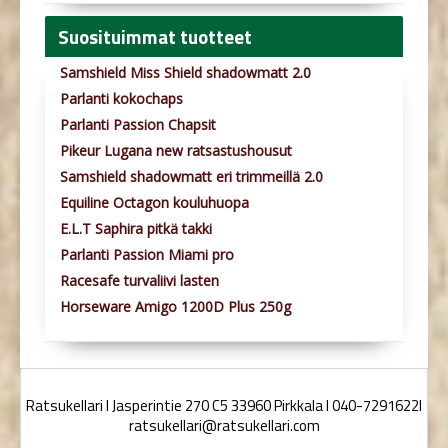
Suosituimmat tuotteet
Samshield Miss Shield shadowmatt 2.0
Parlanti kokochaps
Parlanti Passion Chapsit
Pikeur Lugana new ratsastushousut
Samshield shadowmatt eri trimmeillä 2.0
Equiline Octagon kouluhuopa
E.L.T Saphira pitkä takki
Parlanti Passion Miami pro
Racesafe turvaliivi lasten
Horseware Amigo 1200D Plus 250g
Ratsukellari I Jasperintie 270 C5 33960 Pirkkala I 040-7291622I
ratsukellari@ratsukellari.com