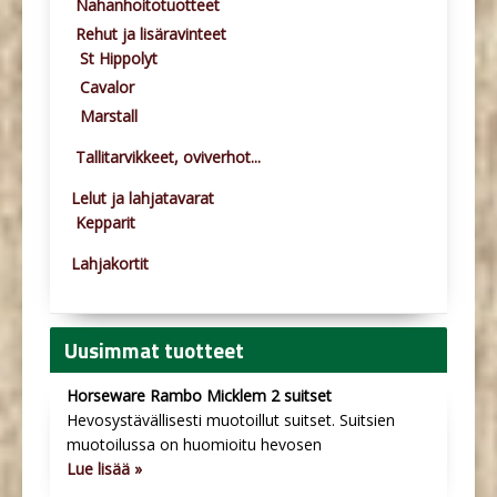
Nahanhoitotuotteet
Rehut ja lisäravinteet
St Hippolyt
Cavalor
Marstall
Tallitarvikkeet, oviverhot...
Lelut ja lahjatavarat
Kepparit
Lahjakortit
Uusimmat tuotteet
Horseware Rambo Micklem 2 suitset
Hevosystävällisesti muotoillut suitset. Suitsien
muotoilussa on huomioitu hevosen
Lue lisää »