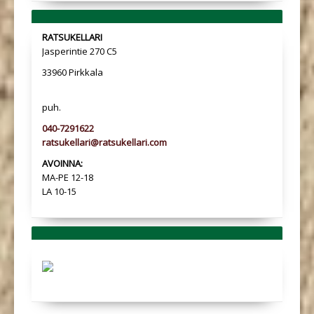
RATSUKELLARI
Jasperintie 270 C5
33960 Pirkkala
puh.
040-7291622
ratsukellari@ratsukellari.com
AVOINNA:
MA-PE 12-18
LA 10-15