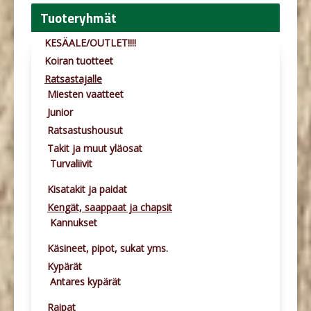
Tuoteryhmät
KESÄALE/OUTLET!!!!
Koiran tuotteet
Ratsastajalle
Miesten vaatteet
Junior
Ratsastushousut
Takit ja muut yläosat
Turvaliivit
Kisatakit ja paidat
Kengät, saappaat ja chapsit
Kannukset
Käsineet, pipot, sukat yms.
Kypärät
Antares kypärät
Raipat