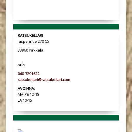
RATSUKELLARI
Jasperintie 270 C5
33960 Pirkkala
puh.
040-7291622
ratsukellari@ratsukellari.com
AVOINNA:
MA-PE 12-18
LA 10-15