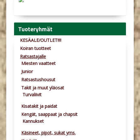
Tuoteryhmät
KESÄALE/OUTLET!!!!
Koiran tuotteet
Ratsastajalle
Miesten vaatteet
Junior
Ratsastushousut
Takit ja muut yläosat
Turvaliivit
Kisatakit ja paidat
Kengät, saappaat ja chapsit
Kannukset
Käsineet, pipot, sukat yms.