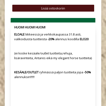
HUOM! HUOM! HUOM!
ELOALE
liikkeessä ja verkkokaupassa 31.8 asti,
valikoiduista tuotteista
-20%
alennus koodilla
ELO20
(ei koske kesäale/outlet tuotteita,rehuja,
lisäravinteita, Antares eikä my elegant horse tuotteita)
KESÄALE/OUTLET
ryhmässä paljon tuotteita jopa
-50%
alennuksin!!!!!!