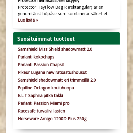
Protector heinäkassi/heinätyyny
Protector HayFlow Bag R (rektangulär) är en
genomtänkt höpåse som kombinerar säkerhet
Lue lisää »
Suosituimmat tuotteet
Samshield Miss Shield shadowmatt 2.0
Parlanti kokochaps
Parlanti Passion Chapsit
Pikeur Lugana new ratsastushousut
Samshield shadowmatt eri trimmeillä 2.0
Equiline Octagon kouluhuopa
E.L.T Saphira pitkä takki
Parlanti Passion Miami pro
Racesafe turvaliivi lasten
Horseware Amigo 1200D Plus 250g