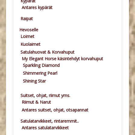
Kypärät
Antares kypärät
Raipat
Hevoselle
Loimet
Kuolaimet
Satulahuovat & Korvahuput
My Elegant Horse käsintehdyt korvahuput
Sparkling Diamond
Shimmering Pearl
Shining Star
Suitset, ohjat, riimut yms.
Riimut & Narut
Antares suitset, ohjat, otsapannat
Satulatarvikkeet, rintaremmit..
Antares satulatarvikkeet