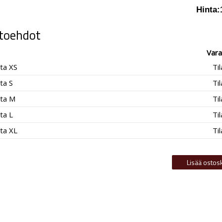
Hinta:
toehdot
Vara
ta XS
Ti
ta S
Ti
ta M
Ti
ta L
Ti
ta XL
Ti