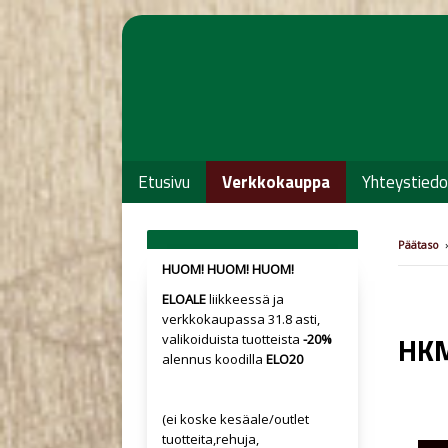
Etusivu
Verkkokauppa
Yhteystiedo
Päätaso
›
HUOM! HUOM! HUOM!
ELOALE
liikkeessä ja
verkkokaupassa 31.8 asti,
HKM
valikoiduista tuotteista
-20%
alennus koodilla
ELO20
(ei koske kesäale/outlet
tuotteita,rehuja,