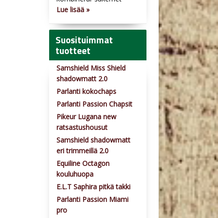
Lue lisää »
Suosituimmat
tuotteet
Samshield Miss Shield
shadowmatt 2.0
Parlanti kokochaps
Parlanti Passion Chapsit
Pikeur Lugana new
ratsastushousut
Samshield shadowmatt
eri trimmeillä 2.0
Equiline Octagon
kouluhuopa
E.L.T Saphira pitkä takki
Parlanti Passion Miami
pro