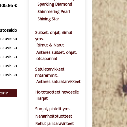
Sparkling Diamond
105.95 €
Shimmering Pearl
Shining Star
stosaldo
Suitset, ohjat, riimut
lattavissa
yms.
Riimut & Narut
lattavissa
Antares suitset, ohjat,
lattavissa
otsapannat
lattavissa
Satulatarvikkeet,
lattavissa
rintaremmit..
Antares satulatarvikkeet
Hoitotuotteet hevoselle
Harjat
Suojat, pintelit yms.
Nahanhoitotuotteet
Rehut ja lisäravinteet