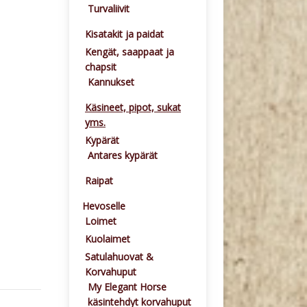
Turvaliivit
Kisatakit ja paidat
Kengät, saappaat ja
chapsit
Kannukset
Käsineet, pipot, sukat
yms.
Kypärät
Antares kypärät
Raipat
Hevoselle
Loimet
Kuolaimet
Satulahuovat &
Korvahuput
My Elegant Horse
käsintehdyt korvahuput