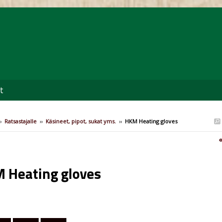
t
›
Ratsastajalle
››
Käsineet, pipot, sukat yms.
››
HKM Heating gloves
«
 Heating gloves