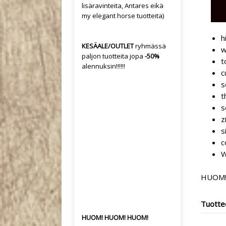
lisäravinteita, Antares eikä
my elegant horse tuotteita)
h
KESÄALE/OUTLET
ryhmässä
w
paljon tuotteita jopa
-50%
t
alennuksin!!!!!!
c
s
t
s
z
s
c
W
HUOM! T
Tuotte
HUOM! HUOM! HUOM!