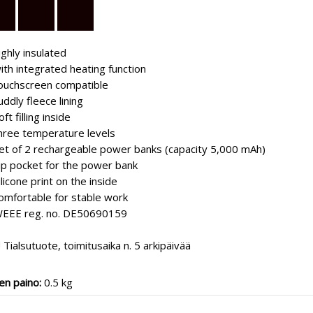
ighly insulated
ith integrated heating function
ouchscreen compatible
uddly fleece lining
oft filling inside
hree temperature levels
et of 2 rechargeable power banks (capacity 5,000 mAh)
ip pocket for the power bank
ilicone print on the inside
omfortable for stable work
EEE reg. no. DE50690159
ialsutuote, toimitusaika n. 5 arkipäivää
en paino:
0.5 kg