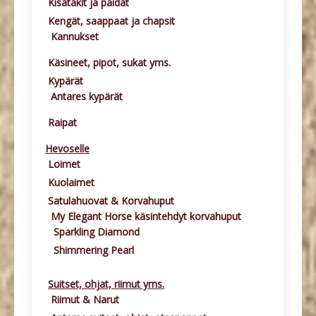
Kisatakit ja paidat
Kengät, saappaat ja chapsit
Kannukset
Käsineet, pipot, sukat yms.
Kypärät
Antares kypärät
Raipat
Hevoselle
Loimet
Kuolaimet
Satulahuovat & Korvahuput
My Elegant Horse käsintehdyt korvahuput
Sparkling Diamond
Shimmering Pearl
Suitset, ohjat, riimut yms.
Riimut & Narut