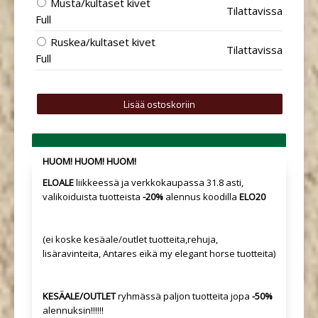
Musta/kultaset kivet
Tilattavissa
Full
Ruskea/kultaset kivet
Tilattavissa
Full
HUOM! HUOM! HUOM!
ELOALE
liikkeessä ja verkkokaupassa 31.8 asti,
valikoiduista tuotteista
-20%
alennus koodilla
ELO20
(ei koske kesäale/outlet tuotteita,rehuja,
lisäravinteita, Antares eikä my elegant horse tuotteita)
KESÄALE/OUTLET
ryhmässä paljon tuotteita jopa
-50%
alennuksin!!!!!!