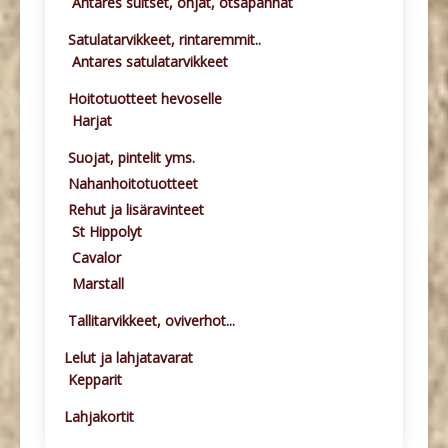
Antares suitset, ohjat, otsapannat
Satulatarvikkeet, rintaremmit..
Antares satulatarvikkeet
Hoitotuotteet hevoselle
Harjat
Suojat, pintelit yms.
Nahanhoitotuotteet
Rehut ja lisäravinteet
St Hippolyt
Cavalor
Marstall
Tallitarvikkeet, oviverhot...
Lelut ja lahjatavarat
Kepparit
Lahjakortit