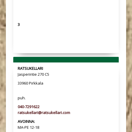
3
RATSUKELLARI
Jasperintie 270 C5
33960 Pirkkala
puh.
040-7291622
ratsukellari@ratsukellari.com
AVOINNA:
MA-PE 12-18