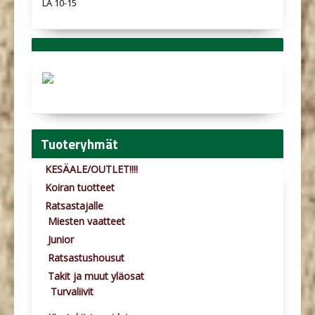
LA 10-15
Tuoteryhmät
KESÄALE/OUTLET!!!!
Koiran tuotteet
Ratsastajalle
Miesten vaatteet
Junior
Ratsastushousut
Takit ja muut yläosat
Turvaliivit