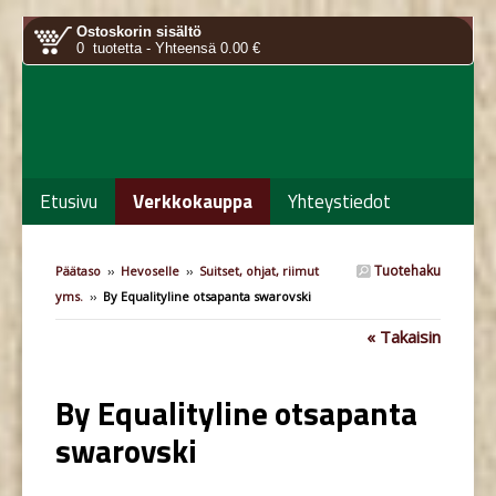
Ostoskorin sisältö
0 tuotetta - Yhteensä 0.00 €
Etusivu
Verkkokauppa
Yhteystiedot
Tuotehaku
Päätaso
››
Hevoselle
››
Suitset, ohjat, riimut
yms.
››
By Equalityline otsapanta swarovski
« Takaisin
By Equalityline otsapanta
swarovski