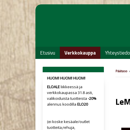
Etusivu
Verkkokauppa
Yhteystiedo
Päätaso
›
HUOM! HUOM! HUOM!
ELOALE
liikkeessä ja
verkkokaupassa 31.8 asti,
LeM
valikoiduista tuotteista
-20%
alennus koodilla
ELO20
(ei koske kesäale/outlet
tuotteita,rehuja,