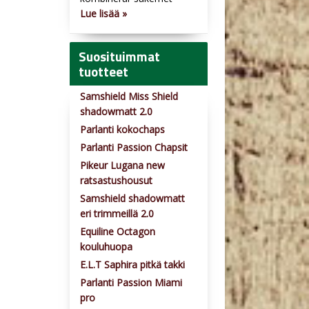
Lue lisää »
Suosituimmat
tuotteet
Samshield Miss Shield
shadowmatt 2.0
Parlanti kokochaps
Parlanti Passion Chapsit
Pikeur Lugana new
ratsastushousut
Samshield shadowmatt
eri trimmeillä 2.0
Equiline Octagon
kouluhuopa
E.L.T Saphira pitkä takki
Parlanti Passion Miami
pro