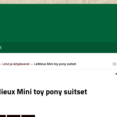
t
›
Lelut ja lahjatavarat
››
LeMieux Mini toy pony suitset
«
ieux Mini toy pony suitset