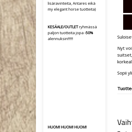
lisäravinteita, Antares eikä
my elegant horse tuotteita)
KESÄALE/OUTLET
ryhmässä
paljon tuotteita jopa
-50%
Suloise
alennuksin!!!!!!
Nyt voi
suitset
korkeal
Sopii yl
Tuotte
Vaih
HUOM! HUOM! HUOM!