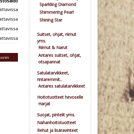
stosaldo
Sparkling Diamond
lattavissa
Shimmering Pearl
lattavissa
Shining Star
lattavissa
Suitset, ohjat, riimut
lattavissa
yms.
Riimut & Narut
Antares suitset, ohjat,
otsapannat
Satulatarvikkeet,
rintaremmit..
Antares satulatarvikkeet
Hoitotuotteet hevoselle
Harjat
Suojat, pintelit yms.
Nahanhoitotuotteet
Rehut ja lisäravinteet