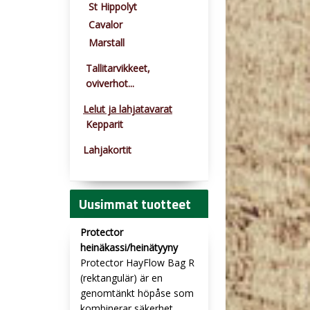
St Hippolyt
Cavalor
Marstall
Tallitarvikkeet,
oviverhot...
Lelut ja lahjatavarat
Kepparit
Lahjakortit
Uusimmat tuotteet
Protector
heinäkassi/heinätyyny
Protector HayFlow Bag R
(rektangulär) är en
genomtänkt höpåse som
kombinerar säkerhet