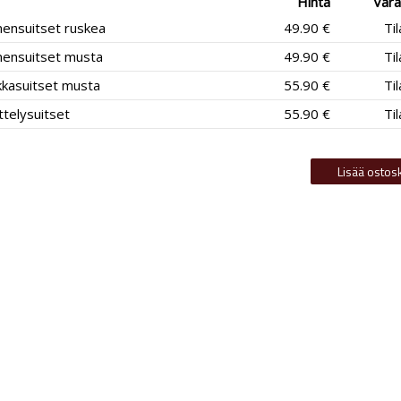
Hinta
Vara
nensuitset ruskea
49.90 €
Ti
nensuitset musta
49.90 €
Ti
kkasuitset musta
55.90 €
Ti
telysuitset
55.90 €
Ti