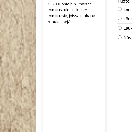
Tuote
Yli 200€ ostoihin ilmaiset
Län
toimituskulut. Ei koske
toimituksia, joissa mukana
Län
rehusäkkejä
Lau
Näyt