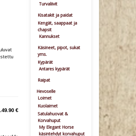
Turvaliivit
Kisatakit ja paidat
Kengät, saappaat ja
chapsit
Kannukset
Käsineet, pipot, sukat
uluvat
yms.
istettu
Kypärät
Antares kypärät
Raipat
Hevoselle
Loimet
Kuolaimet
.
49.90 €
Satulahuovat &
Korvahuput
My Elegant Horse
käsintehdyt korvahuput