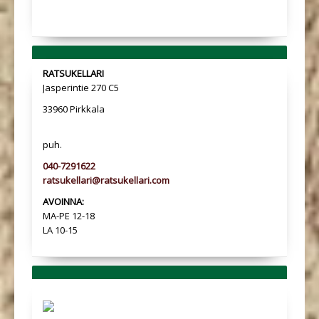
RATSUKELLARI
Jasperintie 270 C5
33960 Pirkkala
puh.
040-7291622
ratsukellari@ratsukellari.com
AVOINNA:
MA-PE 12-18
LA 10-15