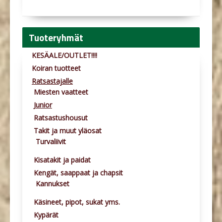
Tuoteryhmät
KESÄALE/OUTLET!!!!
Koiran tuotteet
Ratsastajalle
Miesten vaatteet
Junior
Ratsastushousut
Takit ja muut yläosat
Turvaliivit
Kisatakit ja paidat
Kengät, saappaat ja chapsit
Kannukset
Käsineet, pipot, sukat yms.
Kypärät