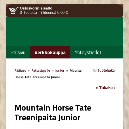
Ostoskorin sisältö
0 tuotetta - Yhteensä 0.00 €
Etusivu
Verkkokauppa
Yhteystiedot
Tuotehaku
Päätaso
››
Ratsastajalle
››
Junior
››
Mountain
Horse Tate Treenipaita Junior
« Takaisin
Mountain Horse Tate
Treenipaita Junior