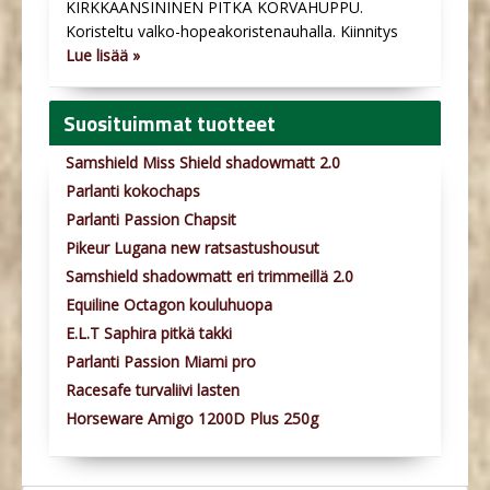
KIRKKAANSININEN PITKÄ KORVAHUPPU.
Koristeltu valko-hopeakoristenauhalla. Kiinnitys
Lue lisää »
Suosituimmat tuotteet
Samshield Miss Shield shadowmatt 2.0
Parlanti kokochaps
Parlanti Passion Chapsit
Pikeur Lugana new ratsastushousut
Samshield shadowmatt eri trimmeillä 2.0
Equiline Octagon kouluhuopa
E.L.T Saphira pitkä takki
Parlanti Passion Miami pro
Racesafe turvaliivi lasten
Horseware Amigo 1200D Plus 250g