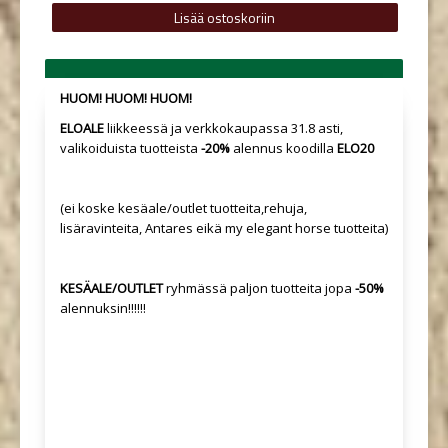
HUOM! HUOM! HUOM!
ELOALE
liikkeessä ja verkkokaupassa 31.8 asti,
valikoiduista tuotteista
-20%
alennus koodilla
ELO20
(ei koske kesäale/outlet tuotteita,rehuja,
lisäravinteita, Antares eikä my elegant horse tuotteita)
KESÄALE/OUTLET
ryhmässä paljon tuotteita jopa
-50%
alennuksin!!!!!!