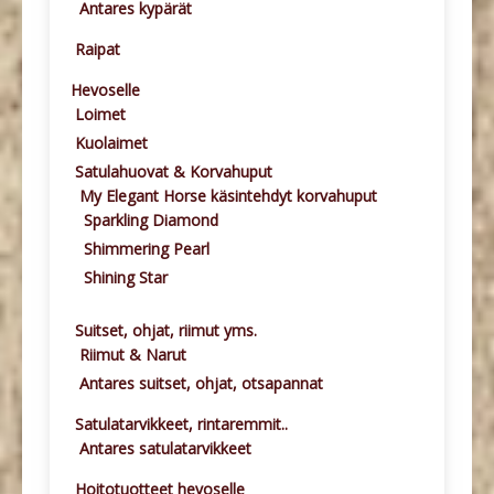
Antares kypärät
Raipat
Hevoselle
Loimet
Kuolaimet
Satulahuovat & Korvahuput
My Elegant Horse käsintehdyt korvahuput
Sparkling Diamond
Shimmering Pearl
Shining Star
Suitset, ohjat, riimut yms.
Riimut & Narut
Antares suitset, ohjat, otsapannat
Satulatarvikkeet, rintaremmit..
Antares satulatarvikkeet
Hoitotuotteet hevoselle