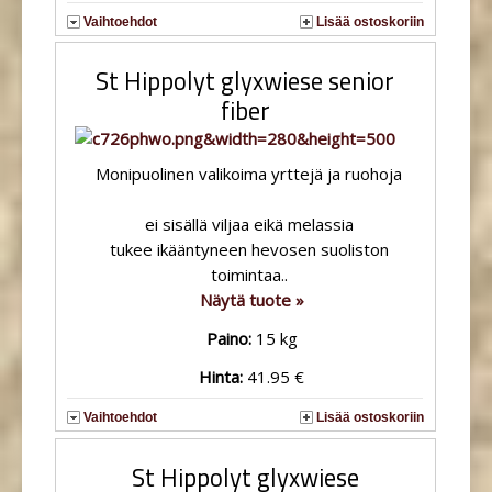
Vaihtoehdot
Lisää ostoskoriin
St Hippolyt glyxwiese senior
fiber
Monipuolinen valikoima yrttejä ja ruohoja
ei sisällä viljaa eikä melassia
tukee ikääntyneen hevosen suoliston
toimintaa..
Näytä tuote »
Paino:
15 kg
Hinta:
41.95 €
Vaihtoehdot
Lisää ostoskoriin
St Hippolyt glyxwiese