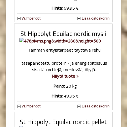
Hinta:
69.95 €
Vaihtoehdot
Lisää ostoskoriin
St Hippolyt Equilac nordic mysli
Tamman erityistarpeet täyttävä rehu
tasapainotettu proteiini- ja energiapitoisuus
sisältää yrttejä, merilevää, öljyjä..
Näytä tuote »
Paino:
20 kg
Hinta:
49.95 €
Vaihtoehdot
Lisää ostoskoriin
St Hippolyt Equilac nordic pellet