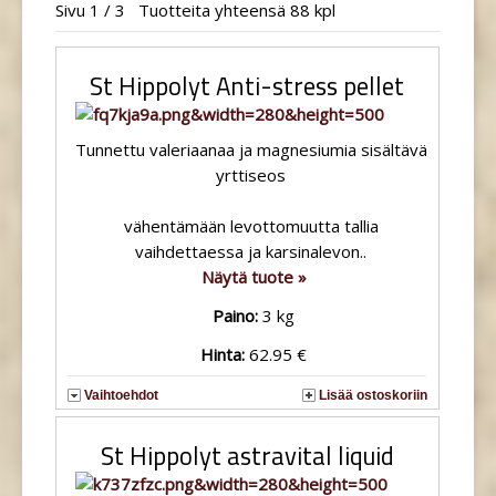
Sivu 1 / 3 Tuotteita yhteensä 88 kpl
St Hippolyt Anti-stress pellet
Tunnettu valeriaanaa ja magnesiumia sisältävä
yrttiseos
vähentämään levottomuutta tallia
vaihdettaessa ja karsinalevon..
Näytä tuote »
Paino:
3 kg
Hinta:
62.95 €
Vaihtoehdot
Lisää ostoskoriin
St Hippolyt astravital liquid