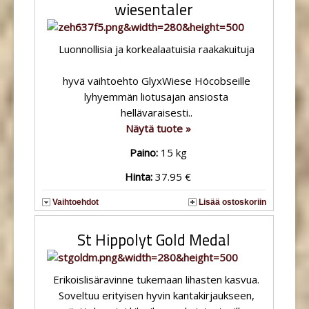
wiesentaler
Luonnollisia ja korkealaatuisia raakakuituja
hyvä vaihtoehto GlyxWiese Höcobseille
lyhyemmän liotusajan ansiosta
hellävaraisesti..
Näytä tuote »
Paino:
15 kg
Hinta:
37.95 €
Vaihtoehdot
Lisää ostoskoriin
St Hippolyt Gold Medal
Erikoislisäravinne tukemaan lihasten kasvua.
Soveltuu erityisen hyvin kantakirjaukseen,