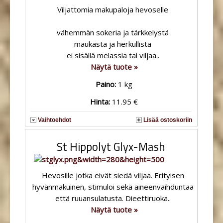
Viljattomia makupaloja hevoselle
vähemmän sokeria ja tärkkelystä
maukasta ja herkullista
ei sisällä melassia tai viljaa..
Näytä tuote »
Paino:
1 kg
Hinta:
11.95 €
Vaihtoehdot
Lisää ostoskoriin
St Hippolyt Glyx-Mash
Hevosille jotka eivät siedä viljaa. Erityisen
hyvänmakuinen, stimuloi sekä aineenvaihduntaa
että ruuansulatusta. Dieettiruoka..
Näytä tuote »