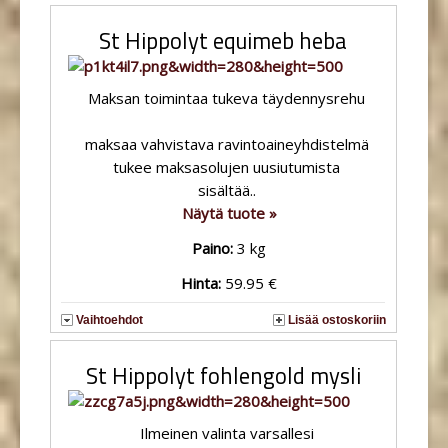
St Hippolyt equimeb heba
Maksan toimintaa tukeva täydennysrehu
maksaa vahvistava ravintoaineyhdistelmä
tukee maksasolujen uusiutumista
sisältää..
Näytä tuote »
Paino:
3 kg
Hinta:
59.95 €
Vaihtoehdot
Lisää ostoskoriin
St Hippolyt fohlengold mysli
Ilmeinen valinta varsallesi