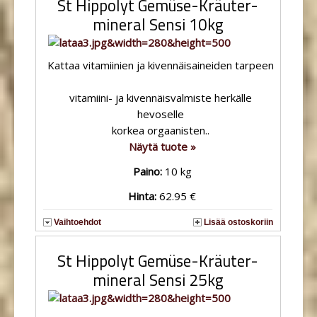
St Hippolyt Gemüse-Kräuter-
mineral Sensi 10kg
Kattaa vitamiinien ja kivennäisaineiden tarpeen
vitamiini- ja kivennäisvalmiste herkälle
hevoselle
korkea orgaanisten..
Näytä tuote »
Paino:
10 kg
Hinta:
62.95 €
Vaihtoehdot
Lisää ostoskoriin
St Hippolyt Gemüse-Kräuter-
mineral Sensi 25kg