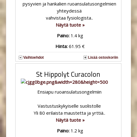
pysyvien ja hankalien ruoansulatusongelmien
yhteydessä
vahvistaa fysiologista..
Näytä tuote »
Paino:
1.4 kg
Hinta:
61.95 €
Vaihtoehdot
Lisää ostoskoriin
St Hippolyt Curacolon
Ensiapu ruoansulatusongelmiin
Vastustuskykyiselle suolistolle
Yli 80 erilaista maustetta ja yrttiä..
Näytä tuote »
Paino:
1.2 kg