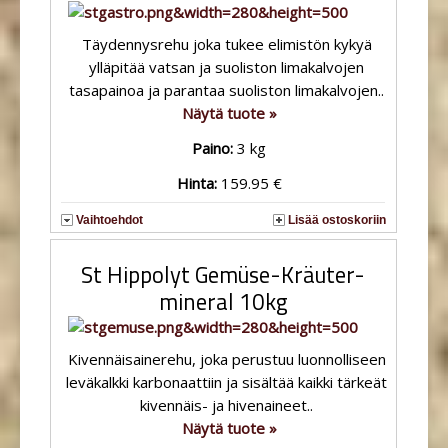
Täydennysrehu joka tukee elimistön kykyä
ylläpitää vatsan ja suoliston limakalvojen
tasapainoa ja parantaa suoliston limakalvojen..
Näytä tuote »
Paino:
3 kg
Hinta:
159.95 €
Vaihtoehdot
Lisää ostoskoriin
St Hippolyt Gemüse-Kräuter-
mineral 10kg
Kivennäisainerehu, joka perustuu luonnolliseen
leväkalkki karbonaattiin ja sisältää kaikki tärkeät
kivennäis- ja hivenaineet..
Näytä tuote »