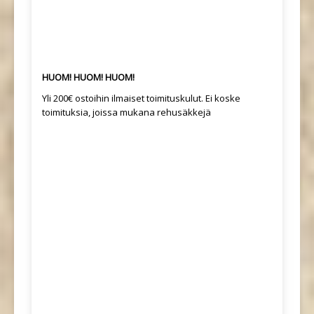
HUOM! HUOM! HUOM!
Yli 200€ ostoihin ilmaiset toimituskulut. Ei koske
toimituksia, joissa mukana rehusäkkejä