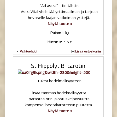
”Ad astra” – tie tähtiin
AstraVital yhdistää yrttimaailman ja tarjoaa
hevoselle laajan valikoiman yrttejä..
Näytä tuote »
Paino:
1 kg
Hinta:
89.95 €
Vaihtoehdot
Lisää ostoskoriin
St Hippolyt B-carotin
Tukea hedelmällisyyteen
lisää tamman hedelmällisyyttä
parantaa orin jalostuskelpoisuutta
kompensoi beetakaroteenin puutetta..
Näytä tuote »