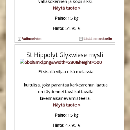
vähäsokerinen ja sopii siksi..
Näytä tuote »
Paino:
15 kg
Hinta:
51.95 €
Vaihtoehdot
Lisää ostoskoriin
St Hippolyt Glyxwiese mysli
Ei sisällä viljaa eikä melassia
kuitulisä, joka parantaa karkearehun laatua
on täydennettävä kattavalla
kivennäisainevalmisteella..
Näytä tuote »
Paino:
15 kg
Hinta:
47.95 €