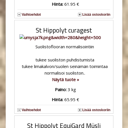
Hinta:
61.95 €
Vaihtoehdot
Lisää ostoskoriin
St Hippolyt curagest
Suolistoflooran normalisointiin
tukee suoliston puhdistumista
tukee limakalvon/suolen seinämän toimintaa
normalisoi suoliston..
Näytä tuote »
Paino:
3 kg
Hinta:
65.95 €
Vaihtoehdot
Lisää ostoskoriin
St Hippolyt EquiGard Müsli