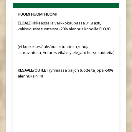
HUOM! HUOM! HUOM!
ELOALE
liikkeessä ja verkkokaupassa 31.8 asti,
valikoiduista tuotteista
-20%
alennus koodilla
ELO20
(ei koske kesäale/outlet tuotteita,rehuja,
lisäravinteita, Antares eikä my elegant horse tuotteita)
KESÄALE/OUTLET
ryhmässä paljon tuotteita jopa
-50%
alennuksin!!!!!!