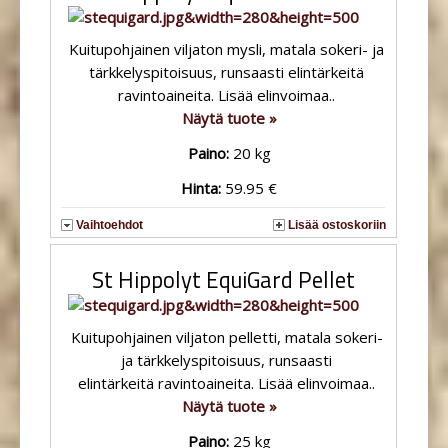
Kuitupohjainen viljaton mysli, matala sokeri- ja
tärkkelyspitoisuus, runsaasti elintärkeitä
ravintoaineita. Lisää elinvoimaa..
Näytä tuote »
Paino:
20 kg
Hinta:
59.95 €
Vaihtoehdot
Lisää ostoskoriin
St Hippolyt EquiGard Pellet
Kuitupohjainen viljaton pelletti, matala sokeri-
ja tärkkelyspitoisuus, runsaasti
elintärkeitä ravintoaineita. Lisää elinvoimaa..
Näytä tuote »
Paino:
25 kg