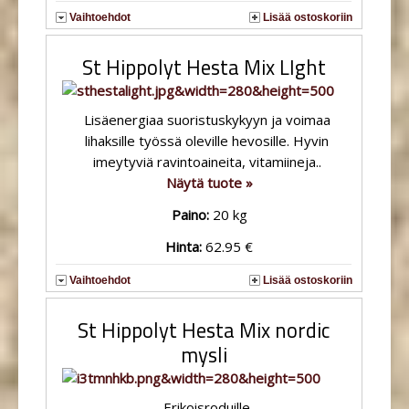
Vaihtoehdot
Lisää ostoskoriin
St Hippolyt Hesta Mix LIght
Lisäenergiaa suoristuskykyyn ja voimaa
lihaksille työssä oleville hevosille. Hyvin
imeytyviä ravintoaineita, vitamiineja..
Näytä tuote »
Paino:
20 kg
Hinta:
62.95 €
Vaihtoehdot
Lisää ostoskoriin
St Hippolyt Hesta Mix nordic
mysli
Erikoisroduille