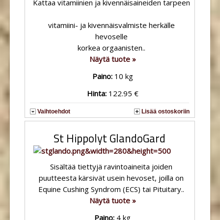
Kattaa vitamiinien ja kivennäisaineiden tarpeen
vitamiini- ja kivennäisvalmiste herkälle
hevoselle
korkea orgaanisten..
Näytä tuote »
Paino:
10 kg
Hinta:
122.95 €
Vaihtoehdot
Lisää ostoskoriin
St Hippolyt GlandoGard
Sisältää tiettyjä ravintoaineita joiden
puutteesta kärsivät usein hevoset, joilla on
Equine Cushing Syndrom (ECS) tai Pituitary..
Näytä tuote »
Paino:
4 kg