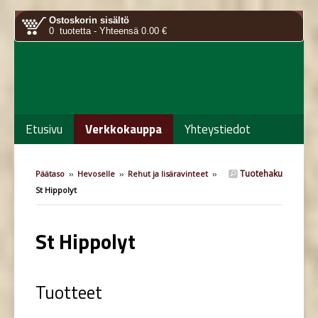
Ostoskorin sisältö
0 tuotetta - Yhteensä 0.00 €
Etusivu
Verkkokauppa
Yhteystiedot
Tuotehaku
Päätaso
››
Hevoselle
››
Rehut ja lisäravinteet
››
St Hippolyt
St Hippolyt
Tuotteet