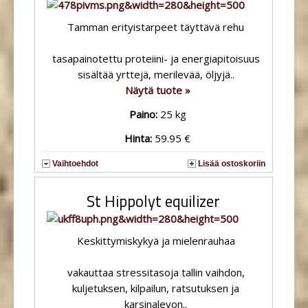
Tamman erityistarpeet täyttävä rehu
tasapainotettu proteiini- ja energiapitoisuus
sisältää yrttejä, merilevää, öljyjä..
Näytä tuote »
Paino:
25 kg
Hinta:
59.95 €
Vaihtoehdot
Lisää ostoskoriin
St Hippolyt equilizer
Keskittymiskykyä ja mielenrauhaa
vakauttaa stressitasoja tallin vaihdon,
kuljetuksen, kilpailun, ratsutuksen ja
karsinalevon..