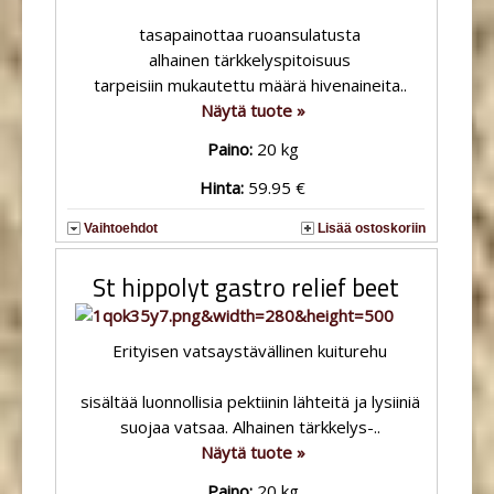
tasapainottaa ruoansulatusta
alhainen tärkkelyspitoisuus
tarpeisiin mukautettu määrä hivenaineita..
Näytä tuote »
Paino:
20 kg
Hinta:
59.95 €
Vaihtoehdot
Lisää ostoskoriin
St hippolyt gastro relief beet
Erityisen vatsaystävällinen kuiturehu
sisältää luonnollisia pektiinin lähteitä ja lysiiniä
suojaa vatsaa. Alhainen tärkkelys-..
Näytä tuote »
Paino:
20 kg