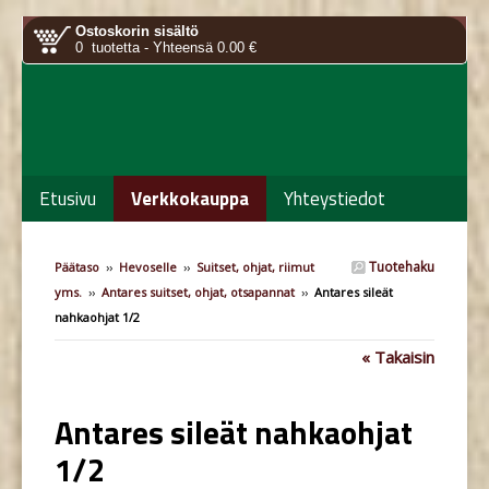
Ostoskorin sisältö
0 tuotetta - Yhteensä 0.00 €
Etusivu
Verkkokauppa
Yhteystiedot
Tuotehaku
Päätaso
››
Hevoselle
››
Suitset, ohjat, riimut
yms.
››
Antares suitset, ohjat, otsapannat
››
Antares sileät
nahkaohjat 1/2
« Takaisin
Antares sileät nahkaohjat
1/2