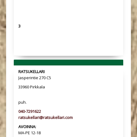
3
RATSUKELLARI
Jasperintie 270 C5
33960 Pirkkala
puh.
040-7291622
ratsukellari@ratsukellari.com
AVOINNA:
MA-PE 12-18