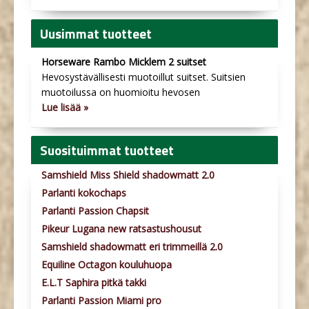
Uusimmat tuotteet
Horseware Rambo Micklem 2 suitset
Hevosystävällisesti muotoillut suitset. Suitsien
muotoilussa on huomioitu hevosen
Lue lisää »
Suosituimmat tuotteet
Samshield Miss Shield shadowmatt 2.0
Parlanti kokochaps
Parlanti Passion Chapsit
Pikeur Lugana new ratsastushousut
Samshield shadowmatt eri trimmeillä 2.0
Equiline Octagon kouluhuopa
E.L.T Saphira pitkä takki
Parlanti Passion Miami pro