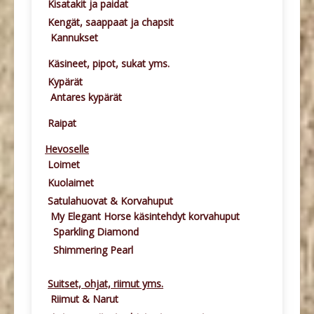
Kisatakit ja paidat
Kengät, saappaat ja chapsit
Kannukset
Käsineet, pipot, sukat yms.
Kypärät
Antares kypärät
Raipat
Hevoselle
Loimet
Kuolaimet
Satulahuovat & Korvahuput
My Elegant Horse käsintehdyt korvahuput
Sparkling Diamond
Shimmering Pearl
Suitset, ohjat, riimut yms.
Riimut & Narut