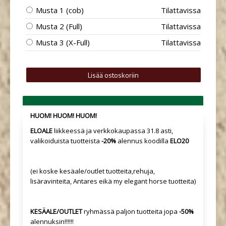
Musta 1 (cob)
Tilattavissa
Musta 2 (Full)
Tilattavissa
Musta 3 (X-Full)
Tilattavissa
HUOM! HUOM! HUOM!
ELOALE
liikkeessä ja verkkokaupassa 31.8 asti,
valikoiduista tuotteista
-20%
alennus koodilla
ELO20
(ei koske kesäale/outlet tuotteita,rehuja,
lisäravinteita, Antares eikä my elegant horse tuotteita)
KESÄALE/OUTLET
ryhmässä paljon tuotteita jopa
-50%
alennuksin!!!!!!