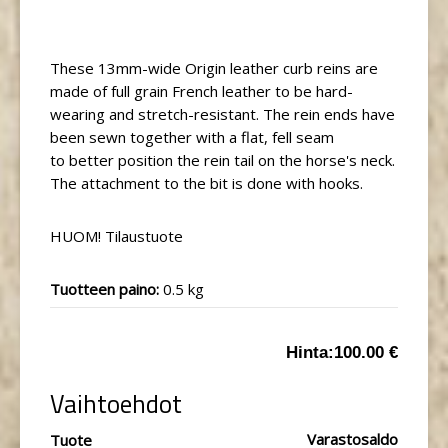
These 13mm-wide Origin leather curb reins are
made of full
grain French leather
to be
hard-
wearing
and
stretch-resistant
. The rein ends have
been sewn together with a flat, fell seam
to
better position
the rein tail on the horse's neck.
The attachment to the bit is done with
hooks.
HUOM! Tilaustuote
Tuotteen paino:
0.5 kg
Hinta:
100.00 €
Vaihtoehdot
Varastosaldo
Tuote