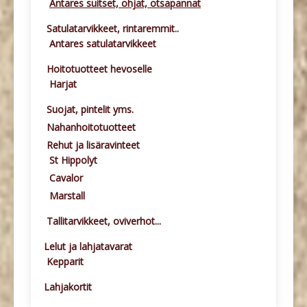
Antares suitset, ohjat, otsapannat
Satulatarvikkeet, rintaremmit..
Antares satulatarvikkeet
Hoitotuotteet hevoselle
Harjat
Suojat, pintelit yms.
Nahanhoitotuotteet
Rehut ja lisäravinteet
St Hippolyt
Cavalor
Marstall
Tallitarvikkeet, oviverhot...
Lelut ja lahjatavarat
Kepparit
Lahjakortit