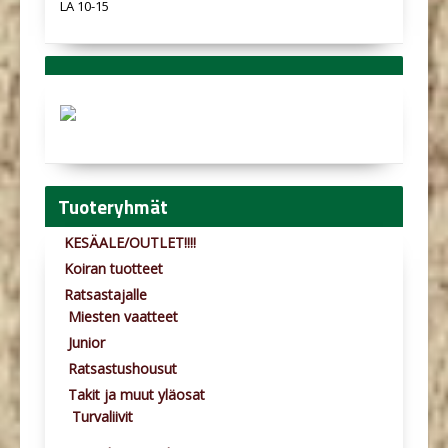
LA 10-15
Tuoteryhmät
KESÄALE/OUTLET!!!!
Koiran tuotteet
Ratsastajalle
Miesten vaatteet
Junior
Ratsastushousut
Takit ja muut yläosat
Turvaliivit