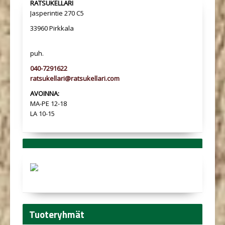
RATSUKELLARI
Jasperintie 270 C5
33960 Pirkkala
puh.
040-7291622
ratsukellari@ratsukellari.com
AVOINNA:
MA-PE 12-18
LA 10-15
Tuoteryhmät