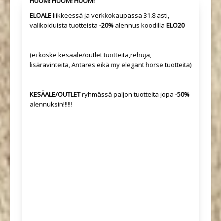
HUOM! HUOM! HUOM!
ELOALE
liikkeessä ja verkkokaupassa 31.8 asti,
valikoiduista tuotteista
-20%
alennus koodilla
ELO20
(ei koske kesäale/outlet tuotteita,rehuja,
lisäravinteita, Antares eikä my elegant horse tuotteita)
KESÄALE/OUTLET
ryhmässä paljon tuotteita jopa
-50%
alennuksin!!!!!!