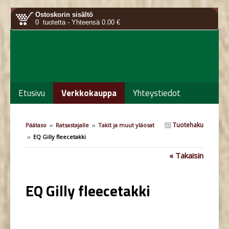
Ostoskorin sisältö
0 tuotetta - Yhteensä 0.00 €
Etusivu
Verkkokauppa
Yhteystiedot
Tuotehaku
Päätaso
››
Ratsastajalle
››
Takit ja muut yläosat
››
EQ Gilly fleecetakki
« Takaisin
EQ Gilly fleecetakki