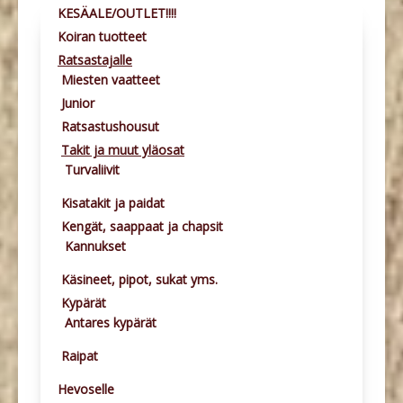
KESÄALE/OUTLET!!!!
Koiran tuotteet
Ratsastajalle
Miesten vaatteet
Junior
Ratsastushousut
Takit ja muut yläosat
Turvaliivit
Kisatakit ja paidat
Kengät, saappaat ja chapsit
Kannukset
Käsineet, pipot, sukat yms.
Kypärät
Antares kypärät
Raipat
Hevoselle