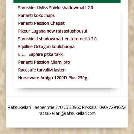
Samshield Miss Shield shadowmatt 2.0
Parlanti kokochaps
Parlanti Passion Chapsit
Pikeur Lugana new ratsastushousut
Samshield shadowmatt eri trimmeillä 2.0
Equiline Octagon kouluhuopa
E.L.T Saphira pitkä takki
Parlanti Passion Miami pro
Racesafe turvaliivi lasten
Horseware Amigo 1200D Plus 250g
Ratsukellari I Jasperintie 270 C5 33960 Pirkkala I 040-7291622I
ratsukellari@ratsukellari.com