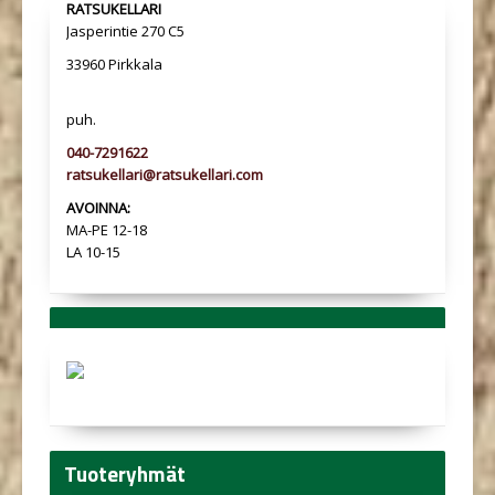
RATSUKELLARI
Jasperintie 270 C5
33960 Pirkkala
puh.
040-7291622
ratsukellari@ratsukellari.com
AVOINNA:
MA-PE 12-18
LA 10-15
Tuoteryhmät