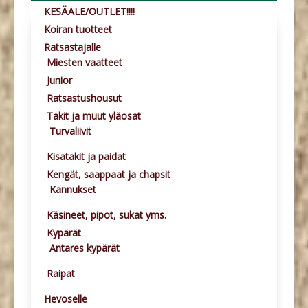
KESÄALE/OUTLET!!!!
Koiran tuotteet
Ratsastajalle
Miesten vaatteet
Junior
Ratsastushousut
Takit ja muut yläosat
Turvaliivit
Kisatakit ja paidat
Kengät, saappaat ja chapsit
Kannukset
Käsineet, pipot, sukat yms.
Kypärät
Antares kypärät
Raipat
Hevoselle