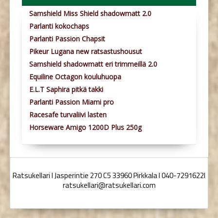
Samshield Miss Shield shadowmatt 2.0
Parlanti kokochaps
Parlanti Passion Chapsit
Pikeur Lugana new ratsastushousut
Samshield shadowmatt eri trimmeillä 2.0
Equiline Octagon kouluhuopa
E.L.T Saphira pitkä takki
Parlanti Passion Miami pro
Racesafe turvaliivi lasten
Horseware Amigo 1200D Plus 250g
Ratsukellari I Jasperintie 270 C5 33960 Pirkkala I 040-7291622I
ratsukellari@ratsukellari.com