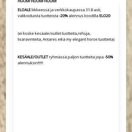
HUOM! HUOM! HUOM!
ELOALE
liikkeessä ja verkkokaupassa 31.8 asti,
valikoiduista tuotteista
-20%
alennus koodilla
ELO20
(ei koske kesäale/outlet tuotteita,rehuja,
lisäravinteita, Antares eikä my elegant horse tuotteita)
KESÄALE/OUTLET
ryhmässä paljon tuotteita jopa
-50%
alennuksin!!!!!!