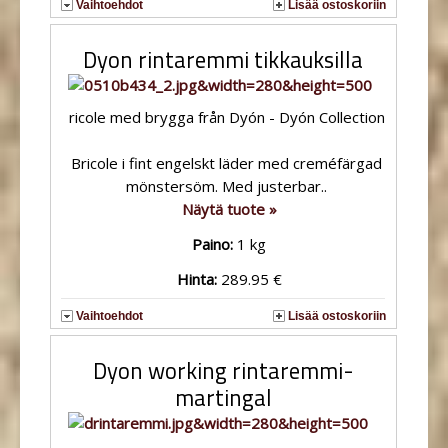
Vaihtoehdot
Lisää ostoskoriin
Dyon rintaremmi tikkauksilla
ricole med brygga från Dyón - Dyón Collection
Bricole i fint engelskt läder med creméfärgad
mönstersöm. Med justerbar..
Näytä tuote »
Paino:
1 kg
Hinta:
289.95 €
Vaihtoehdot
Lisää ostoskoriin
Dyon working rintaremmi-
martingal