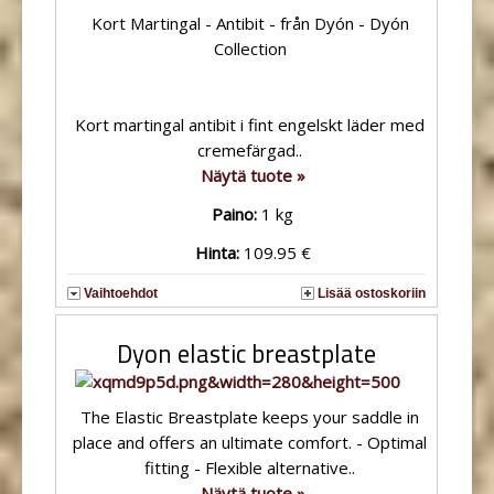
Kort Martingal - Antibit - från Dyón - Dyón
Collection
Kort martingal antibit i fint engelskt läder med
cremefärgad..
Näytä tuote »
Paino:
1 kg
Hinta:
109.95 €
Vaihtoehdot
Lisää ostoskoriin
Dyon elastic breastplate
The Elastic Breastplate keeps your saddle in
place and offers an ultimate comfort. - Optimal
fitting - Flexible alternative..
Näytä tuote »