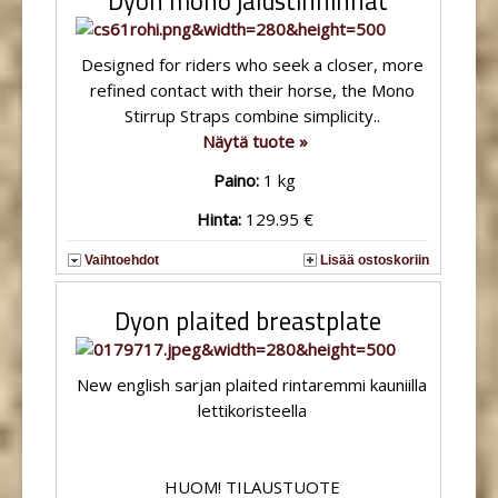
Dyon mono jalustinhihnat
Designed for riders who seek a closer, more
refined contact with their horse, the Mono
Stirrup Straps combine simplicity..
Näytä tuote »
Paino:
1 kg
Hinta:
129.95 €
Vaihtoehdot
Lisää ostoskoriin
Dyon plaited breastplate
New english sarjan plaited rintaremmi kauniilla
lettikoristeella
HUOM! TILAUSTUOTE