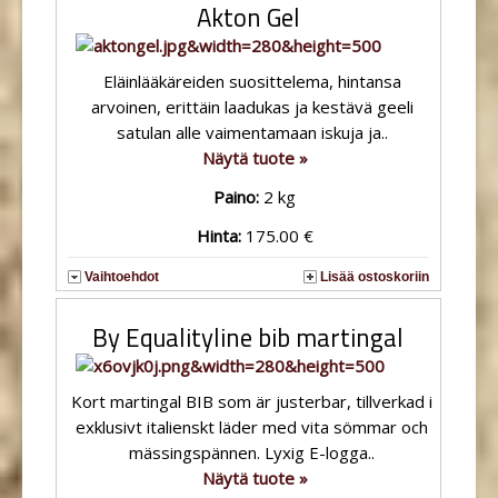
Akton Gel
Eläinlääkäreiden suosittelema, hintansa
arvoinen, erittäin laadukas ja kestävä geeli
satulan alle vaimentamaan iskuja ja..
Näytä tuote »
Paino:
2 kg
Hinta:
175.00 €
Vaihtoehdot
Lisää ostoskoriin
By Equalityline bib martingal
Kort martingal BIB som är justerbar, tillverkad i
exklusivt italienskt läder med vita sömmar och
mässingspännen. Lyxig E-logga..
Näytä tuote »