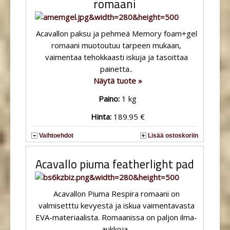
romaani
Acavallon paksu ja pehmeä Memory foam+gel
romaani muotoutuu tarpeen mukaan,
vaimentaa tehokkaasti iskuja ja tasoittaa
painetta..
Näytä tuote »
Paino:
1 kg
Hinta:
189.95 €
Vaihtoehdot
Lisää ostoskoriin
Acavallo piuma featherlight pad
Acavallon Piuma Respira romaani on
valmisetttu kevyestä ja iskua vaimentavasta
EVA-materiaalista. Romaanissa on paljon ilma-
aukkoja..