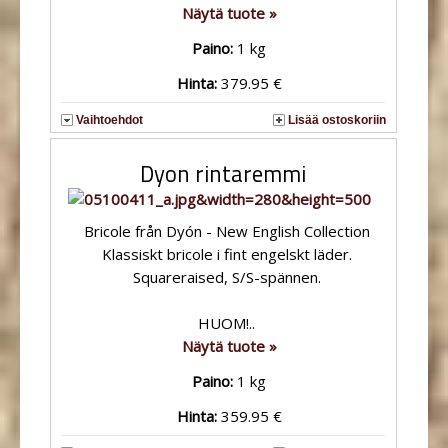
Näytä tuote »
Paino:
1 kg
Hinta:
379.95 €
Vaihtoehdot
Lisää ostoskoriin
Dyon rintaremmi
Bricole från Dyón - New English Collection
Klassiskt bricole i fint engelskt läder.
Squareraised, S/S-spännen.
HUOM!..
Näytä tuote »
Paino:
1 kg
Hinta:
359.95 €