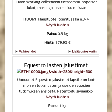
Dyon Working collectionin rintaremmi, hopeiset
lukot, martingal osa kuuluu mukaan
HUOM! Tilaustuote, toimitusaika n.3-4..
Näytä tuote »
Paino:
0.5 kg
Hinta:
179.95 €
Vaihtoehdot
Lisää ostoskoriin
Equestro lasten jalustimet
Upouudet Equestro jalustimet lapsille on luotu
monien tutkimusten ja useiden vuosien
tutkimuksen ansiosta. Patentoitu sivuaukko..
Näytä tuote »
Paino:
1 kg