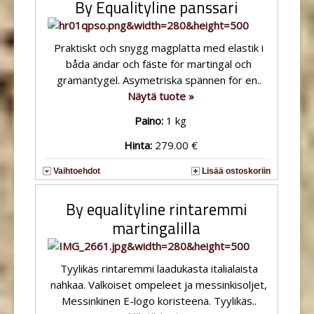
By Equalityline panssari
Praktiskt och snygg magplatta med elastik i
båda ändar och fäste för martingal och
gramantygel. Asymetriska spännen för en..
Näytä tuote »
Paino:
1 kg
Hinta:
279.00 €
Vaihtoehdot
Lisää ostoskoriin
By equalityline rintaremmi
martingalilla
Tyylikäs rintaremmi laadukasta italialaista
nahkaa. Valkoiset ompeleet ja messinkisoljet,
Messinkinen E-logo koristeena. Tyylikäs..