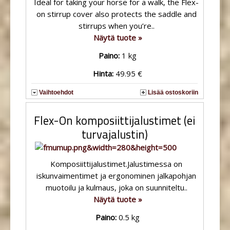
Ideal for taking your horse for a walk, the Flex-
on stirrup cover also protects the saddle and
stirrups when you’re..
Näytä tuote »
Paino:
1 kg
Hinta:
49.95 €
Vaihtoehdot
Lisää ostoskoriin
Flex-On komposiittijalustimet (ei
turvajalustin)
Komposiittijalustimet.Jalustimessa on
iskunvaimentimet ja ergonominen jalkapohjan
muotoilu ja kulmaus, joka on suunniteltu..
Näytä tuote »
Paino:
0.5 kg