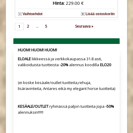
Hinta:
229.00 €
Vaihtoehdot
Lisää ostoskoriin
2
...
5
Seuraava »
1
HUOM! HUOM! HUOM!
ELOALE
liikkeessä ja verkkokaupassa 31.8 asti,
valikoiduista tuotteista
-20%
alennus koodilla
ELO20
(ei koske kesäale/outlet tuotteita,rehuja,
lisäravinteita, Antares eikä my elegant horse tuotteita)
KESÄALE/OUTLET
ryhmässä paljon tuotteita jopa
-50%
alennuksin!!!!!!