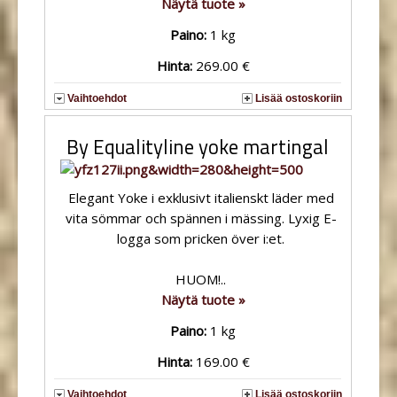
Näytä tuote »
Paino:
1 kg
Hinta:
269.00 €
Vaihtoehdot
Lisää ostoskoriin
By Equalityline yoke martingal
Elegant Yoke i exklusivt italienskt läder med
vita sömmar och spännen i mässing. Lyxig E-
logga som pricken över i:et.
HUOM!..
Näytä tuote »
Paino:
1 kg
Hinta:
169.00 €
Vaihtoehdot
Lisää ostoskoriin