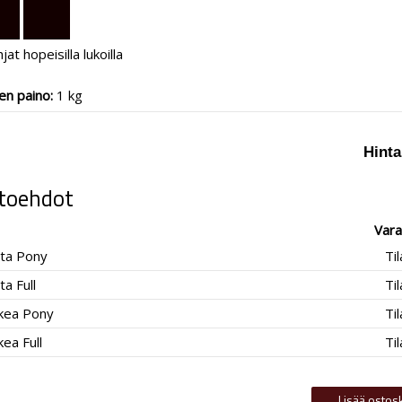
at hopeisilla lukoilla
en paino:
1 kg
Hinta
toehdot
Vara
ta Pony
Ti
a Full
Ti
kea Pony
Ti
ea Full
Ti