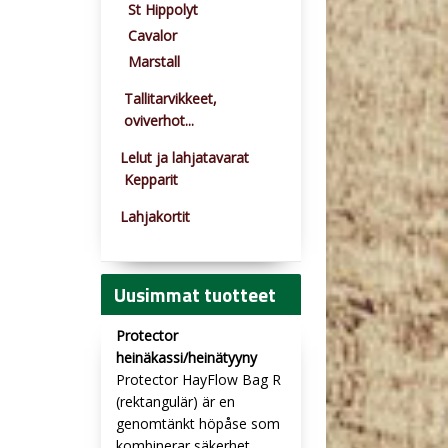
St Hippolyt
Cavalor
Marstall
Tallitarvikkeet,
oviverhot...
Lelut ja lahjatavarat
Kepparit
Lahjakortit
Uusimmat tuotteet
Protector
heinäkassi/heinätyyny
Protector HayFlow Bag R
(rektangulär) är en
genomtänkt höpåse som
kombinerar säkerhet