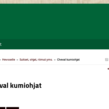
t
›
Hevoselle
››
Suitset, ohjat, riimut yms.
››
Cheval kumiohjat
«
val kumiohjat