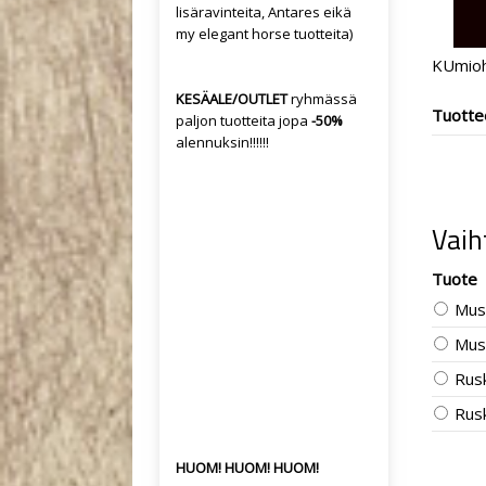
lisäravinteita, Antares eikä
my elegant horse tuotteita)
KUmiohj
KESÄALE/OUTLET
ryhmässä
Tuotte
paljon tuotteita jopa
-50%
alennuksin!!!!!!
Vaih
Tuote
Mus
Must
Rus
Rusk
HUOM! HUOM! HUOM!