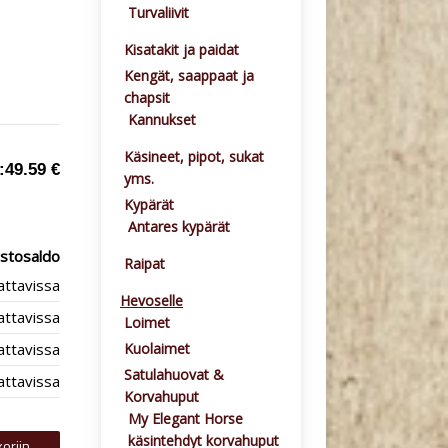
Turvaliivit
Kisatakit ja paidat
Kengät, saappaat ja
chapsit
Kannukset
Käsineet, pipot, sukat
:
49.59 €
yms.
Kypärät
Antares kypärät
stosaldo
Raipat
lattavissa
Hevoselle
lattavissa
Loimet
lattavissa
Kuolaimet
Satulahuovat &
lattavissa
Korvahuput
My Elegant Horse
käsintehdyt korvahuput