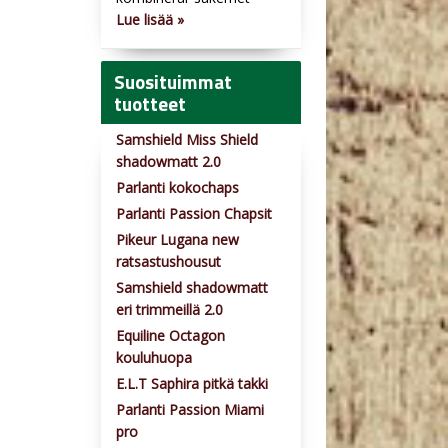
Lue lisää »
Suosituimmat
tuotteet
Samshield Miss Shield
shadowmatt 2.0
Parlanti kokochaps
Parlanti Passion Chapsit
Pikeur Lugana new
ratsastushousut
Samshield shadowmatt
eri trimmeillä 2.0
Equiline Octagon
kouluhuopa
E.L.T Saphira pitkä takki
Parlanti Passion Miami
pro