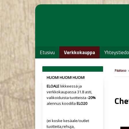
Etusivu
Verkkokauppa
Yhteystiedo
Päätaso
›
HUOM! HUOM! HUOM!
ELOALE
liikkeessä ja
verkkokaupassa 31.8 asti,
Che
valikoiduista tuotteista
-20%
alennus koodilla
ELO20
(ei koske kesäale/outlet
tuotteita,rehuja,